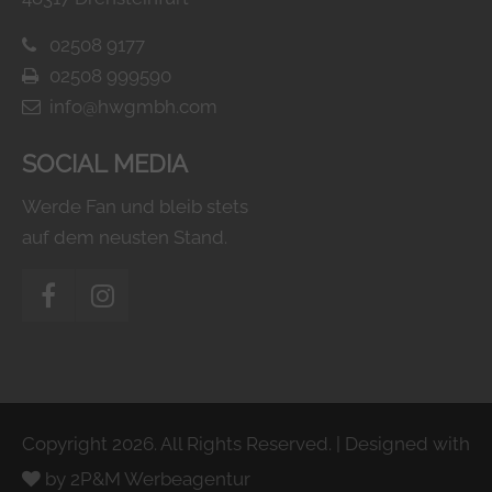
02508 9177
02508 999590
info@hwgmbh.com
SOCIAL MEDIA
Werde Fan und bleib stets
auf dem neusten Stand.
Copyright 2026. All Rights Reserved. | Designed with
by
2P&M Werbeagentur