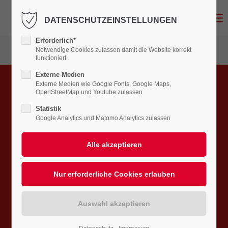
DATENSCHUTZEINSTELLUNGEN
LOGIN
Erforderlich*
Benutzername
Notwendige Cookies zulassen damit die Website korrekt
funktioniert
VIELEN DANK FÜR IHRE
Externe Medien
Externe Medien wie Google Fonts, Google Maps,
NACHRICHT
OpenStreetMap und Youtube zulassen
Passwort
Statistik
Google Analytics und Matomo Analytics zulassen
UM ZUVERLÄSSIG UND
ERFOLGREICH
ARBEITEN ZU KÖNNEN...
Anmelden
braucht man starke Partner an seiner
Register
|
Lost your password?
Seite.
SUPPORT
Mit den Mitarbeitern vom Innen- und
Lorem ipsum dolor sit amet: