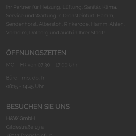
+44 1234 567 890
Ihr Partner für Heizung, Lüftung, Sanitär, Klima,
Service und Wartung in Drensteinfurt, Hamm,
Drop us a line
Sendenhorst, Albersloh, Rinkerode, Hamm, Ahlen,
info@yourdomain.com
Vorhelm, Dolberg und auch in Ihrer Stadt!
ABOUT US
ÖFFNUNGSZEITEN
Lorem ipsum dolor sit amet, consectetuer
MO – FR von 07:30 – 17:00 Uhr
adipiscing elit.
Büro - mo, do, fr
Aenean commodo ligula eget dolor. Aenean
08:15 - 14:45 Uhr
massa. Cum sociis natoque penatibus et
magnis dis parturient montes, nascetur
ridiculus mus. Donec quam felis, ultricies
BESUCHEN SIE UNS
nec.
H&W GmbH
Gildestraße 19 a
48317 Drensteinfurt