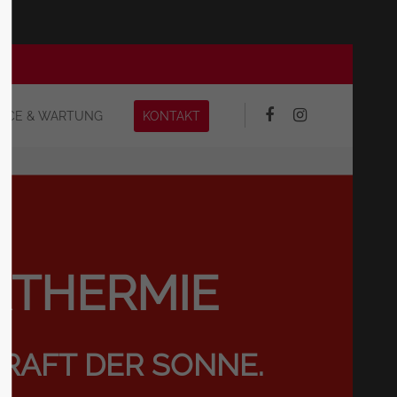
H
ABOUT US
VICE & WARTUNG
KONTAKT
Lorem ipsum dolor sit amet,
 600
consectetuer adipiscing elit.
Aenean commodo ligula eget
dolor. Aenean massa. Cum sociis
natoque penatibus et magnis
RTHERMIE
dis parturient montes, nascetur
ridiculus mus. Donec quam felis,
ultricies nec.
m
KRAFT DER SONNE.