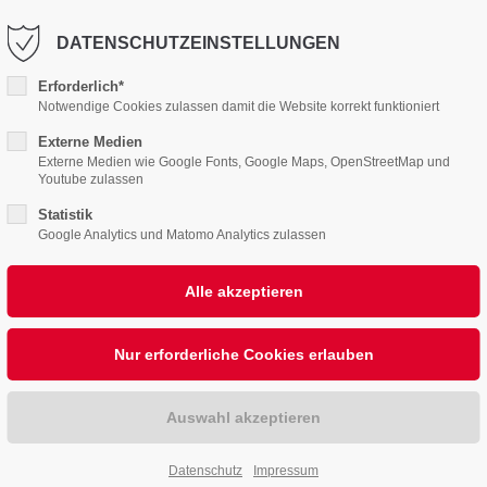
DATENSCHUTZEINSTELLUNGEN
info@hwgmbh.com
Erforderlich*
PPORT
Notwendige Cookies zulassen damit die Website korrekt funktioniert
GET IN TOUC
UNS
Externe Medien
HEIZUNG
BÄDER
LÜFTUNG
KLIMA
SER
Externe Medien wie Google Fonts, Google Maps, OpenStreetMap und
ipsum dolor sit amet:
Cybersteel Inc.
Youtube zulassen
376-293 City Road, Suite
Statistik
Google Analytics und Matomo Analytics zulassen
San Francisco, CA 94102
4h
/ 365days
Have any questions?
+44 1234 567 890
SOLA
Drop us a line
er support for our
info@yourdomain.co
mers
MIT DER 
Fri 8:00am - 5:00pm
(GMT
Datenschutz
Impressum