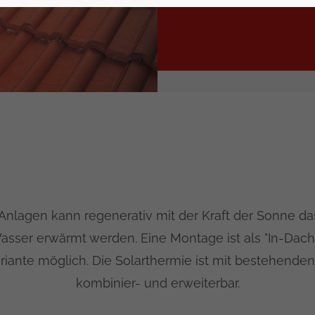
-Anlagen kann regenerativ mit der Kraft der Sonne d
ser erwärmt werden. Eine Montage ist als "In-Dach"
iante möglich. Die Solarthermie ist mit bestehend
kombinier- und erweiterbar.