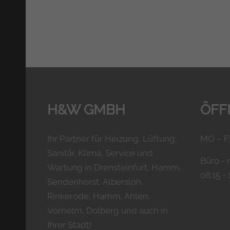
H&W GMBH
ÖFF
Ihr Partner für Heizung, Lüftung,
MO – FR
Sanitär, Klima, Service und
Büro - 
Wartung in Drensteinfurt, Hamm,
08:15 - 
Sendenhorst, Albersloh,
Rinkerode, Hamm, Ahlen,
Vorhelm, Dolberg und auch in
Ihrer Stadt!