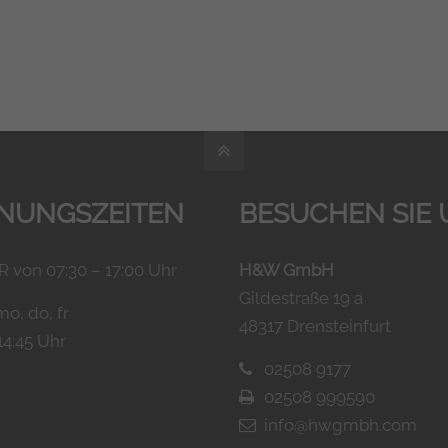
NUNGSZEITEN
BESUCHEN SIE 
 von 07:30 – 17:00 Uhr
H&W GmbH
Gildestraße 19 a
mo, do, fr
48317 Drensteinfurt
14:45 Uhr
02508 9177
02508 999590
info@hwgmbh.com